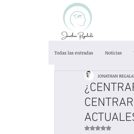
Todas las entradas
Noticias
JONATHAN REGALA
Desarrollo Personal
Educaci
¿CENTRA
CENTRAR
Exclusión Social
Categoría s
ACTUALES
Obtuvo NaN de 5 es