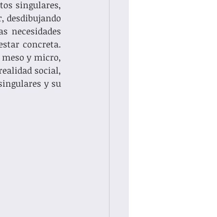
os singulares, 
, desdibujando 
as necesidades 
tar concreta. 
 meso y micro, 
ealidad social, 
ingulares y su 