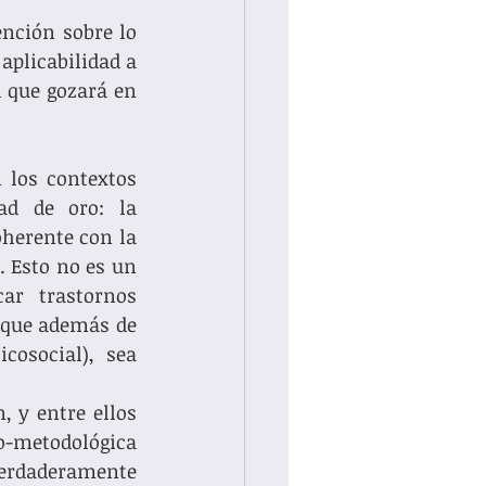
nción sobre lo 
plicabilidad a 
 que gozará en 
los contextos 
d de oro: la 
herente con la 
. Esto no es un 
ar trastornos 
 que además de 
osocial), sea 
 y entre ellos 
o-metodológica 
verdaderamente 