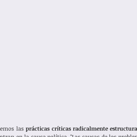
nemos las 
prácticas críticas radicalmente estructura
tran en la causa política. "Las causas de los problem