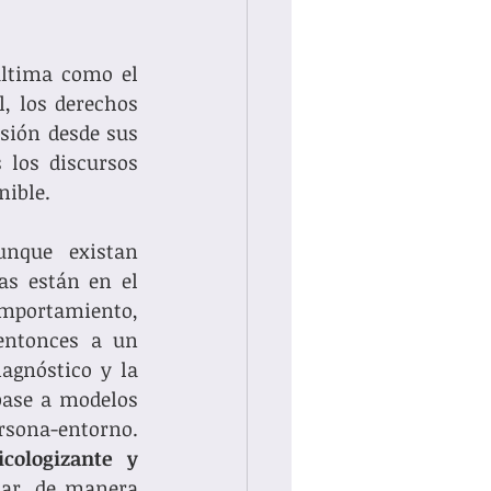
ltima como el 
, los derechos 
ión desde sus 
los discursos 
nible.
unque existan 
as están en el 
portamiento, 
entonces a un 
agnóstico y la 
base a modelos 
sona-entorno. 
cologizante y 
car, de manera 