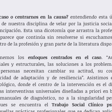
caso o centrarnos en la causa? 
entendiendo esta ú
e nuestra disciplina de velar por la justicia social
ipación. Esta una dicotomía que arrastra la profes
parece que continúa sin resolverse si escuchamos 
o de la profesión y gran parte de la literatura dispo
enemos los 
enfoques centrados en el caso
. “A
ales y estructurales, las soluciones a los problem
 personas necesitan cambiar su actitud, su com
idad de adaptación y de resiliencia”. Asistimos 
lógico, donde el centro de la intervención es el di
as interventivas universales diseñadas a priori en 
manuales de diagnóstico, no a la singularidad per
ques se encuentra el 
Trabajo Social Clínico psi
quellas prácticas profesionales que se dedican apli