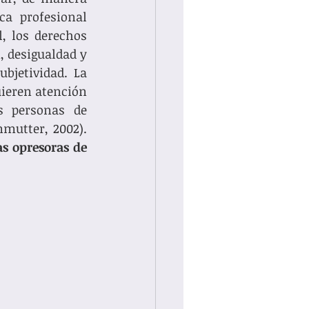
ca profesional 
, los derechos 
 desigualdad y 
jetividad. La 
ieren atención 
s personas de 
participación totalmente en la sociedad (Gómez & Yassen, 2007; Pearmmutter, 2002). 
s opresoras de 