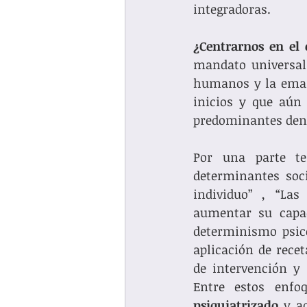
integradoras.
¿Centrarnos en el 
mandato universal d
humanos y la emanc
inicios y que aún 
predominantes dentr
Por una parte t
determinantes soci
individuo” , “Las
aumentar su capac
determinismo psico
aplicación de recet
de intervención y 
Entre estos enfo
psiquiatrizado
 y a