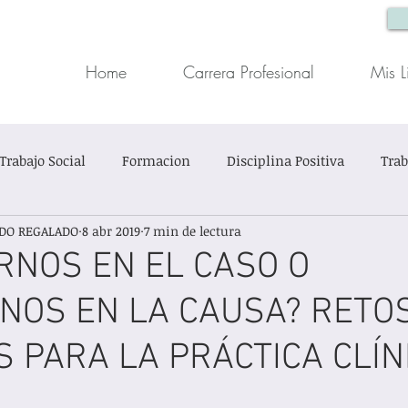
Home
Carrera Profesional
Mis L
Trabajo Social
Formacion
Disciplina Positiva
Trab
DO REGALADO
8 abr 2019
7 min de lectura
ón Infantil
Trabajo Social Clínico
Casos Sociales
RNOS EN EL CASO O
NOS EN LA CAUSA? RETO
in título
 PARA LA PRÁCTICA CLÍN
trellas.