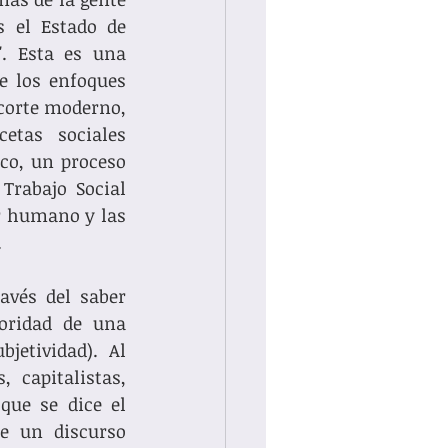
 el Estado de 
. Esta es una 
e los enfoques 
corte moderno, 
tas sociales 
co, un proceso 
Trabajo Social 
r humano y las 
.
avés del saber 
oridad de una 
etividad).  Al 
 capitalistas, 
ue se dice el 
e un discurso 