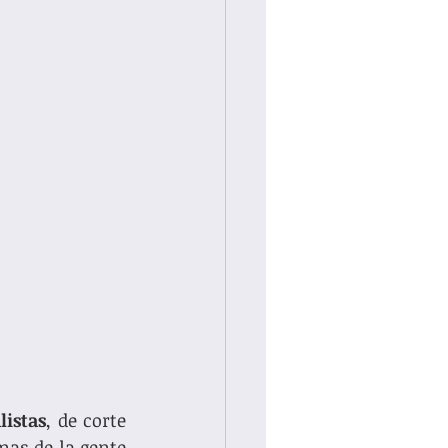
listas
, de corte 
as de la gente 