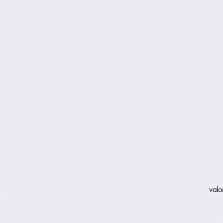
valo
ado
©