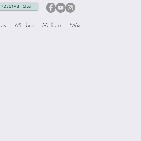
Reservar cita
ios
Mi libro
Mi libro
Más