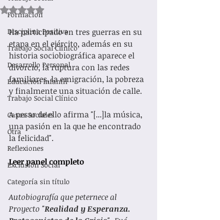
Obtuvo NaN de 5 estrellas.
Formacion
Disciplina Positiva
Ha participado en tres guerras en su 
etapa en el ejército, además en su 
Trabajo Social Clínico
historia sociobiográfica aparece el 
Desarrollo Personal
divorcio, la ruptura con las redes 
familiares, la emigración, la pobreza 
Educación Infantil
y finalmente una situación de calle. 
Trabajo Social Clínico
A pesar de ello afirma "[...]la música, 
Casos Sociales
una pasión en la que he encontrado 
Otra
la felicidad".  
Reflexiones
Leer panel completo
Exclusión Social
Categoría sin título
Autobiografía que peternece al 
Proyecto "
Realidad y Esperanza. 