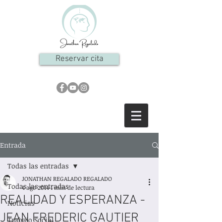
Reservar cita
Entrada
Todas las entradas
JONATHAN REGALADO REGALADO
Todas las entradas
4 ago 2014
1 min de lectura
REALIDAD Y ESPERANZA -
Noticias
JEAN FREDERIC GAUTIER
Trabajo Social