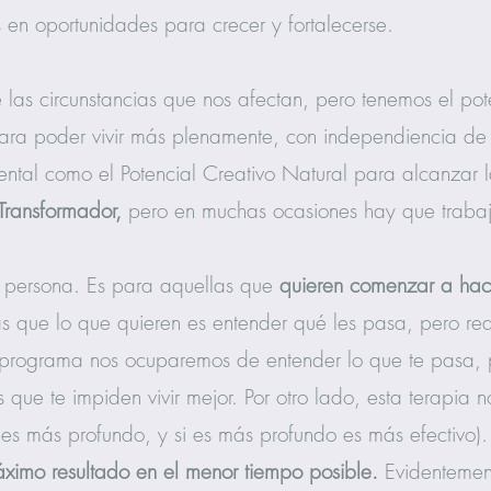
en oportunidades para crecer y fortalecerse.
 las circunstancias que nos afectan, pero tenemos el pot
ara poder vivir más plenamente, con independiencia de l
ental como el Potencial Creativo Natural para alcanzar 
 Transformador,
pero en muchas ocasiones hay que trabaja
er persona. Es para aquellas que
quieren comenzar a ha
s que lo que quieren es entender qué les pasa, pero re
 programa nos ocuparemos de entender lo que te pasa, 
que te impiden vivir mejor. Por otro lado, esta terapia n
es más profundo, y si es más profundo es más efectivo). 
áximo resultado en el menor tiempo posible.
Evidentement