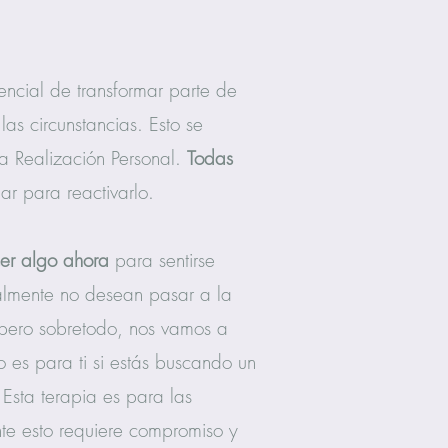
encial de transformar parte de
as circunstancias. Esto se
la Realización Personal.
Todas
r para reactivarlo.
cer algo ahora
para sentirse
almente no desean pasar a la
pero sobretodo, nos vamos a
o es para ti si estás buscando un
Esta terapia es para las
e esto requiere compromiso y