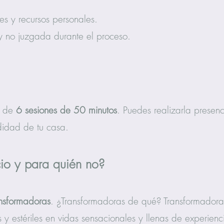
les y recursos personales.
 no juzgada durante el proceso.
o de
6 sesiones de 50 minutos
. Puedes realizarla presen
didad de tu casa.
cio y para quién no?
ansformadoras
. ¿Transformadoras de qué? Transformadora
 y estériles en vidas sensacionales y llenas de experien