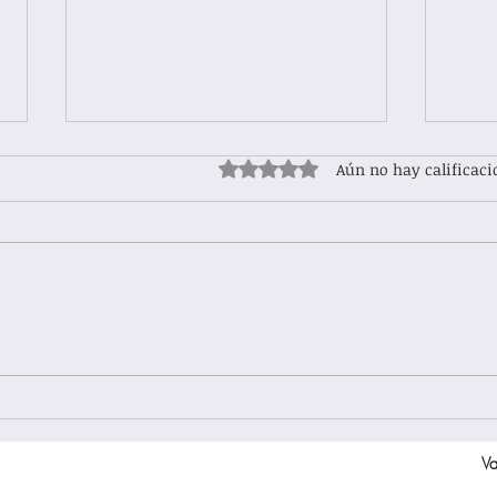
Obtuvo 0 de 5 estrellas.
Aún no hay calificaci
LA ASOCIACIÓN AMERICANA
LA PRÁCTICA CLÍNICA NO ES
DE PSICOLOGÍA RECONOCE EL
EXCL
TRABAJO SOCIAL CLÍNICO Y SU
COMPETENCIA PSICOTERAP
Va