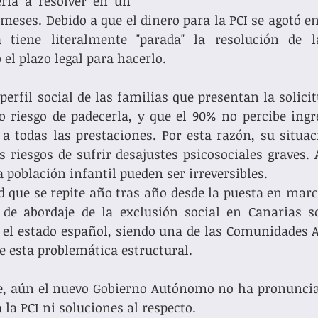
ería a resolver en un 
eses. Debido a que el dinero para la PCI se agotó en
 tiene literalmente "parada" la resolución de las
el plazo legal para hacerlo. 
erfil social de las familias que presentan la solicitu
 riesgo de padecerla, y que el 90% no percibe ingr
a todas las prestaciones. Por esta razón, su situaci
riesgos de sufrir desajustes psicosociales graves. 
 población infantil pueden ser irreversibles. 
d que se repite año tras año desde la puesta en march
s de abordaje de la exclusión social en Canarias s
do el estado español, siendo una de las Comunidades
 esta problemática estructural. 
, aún el nuevo Gobierno Autónomo no ha pronunciad
la PCI ni soluciones al respecto. 