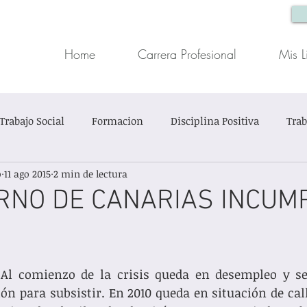
Home
Carrera Profesional
Mis L
Trabajo Social
Formacion
Disciplina Positiva
Trab
o
11 ago 2015
2 min de lectura
ón Infantil
Trabajo Social Clínico
Casos Sociales
RNO DE CANARIAS INCUM
in título
trellas.
Al comienzo de la crisis queda en desempleo y se 
ción para subsistir. En 2010 queda en situación de cal