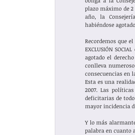
obliga a la Consej
plazo máximo de 2 m
año, la Consejería
habiéndose agotado 
Recordemos que el p
EXCLUSIÓN SOCIAL o
agotado el derecho 
conlleva numerosos 
consecuencias en la
Esta es una realida
2007. Las política
deficitarias de to
mayor incidencia de
Y lo más alarmante
palabra en cuanto a 