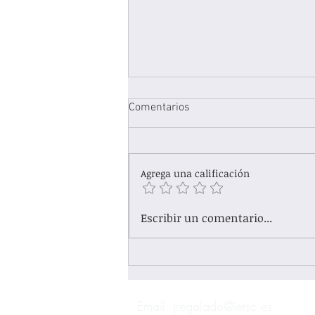
Comentarios
Agrega una calificación
LA FEAP QUIERE EXCLUIR AL
Escribir un comentario...
TRABAJO SOCIAL DE LA
PSICOTERAPIA
Email:
jregalado@ietsc.es