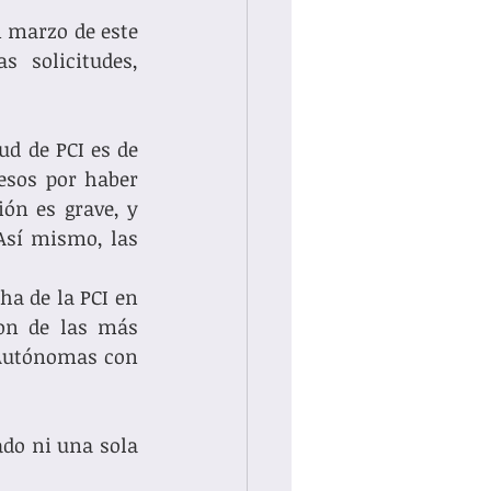
 marzo de este 
 solicitudes, 
d de PCI es de 
esos por haber 
ón es grave, y 
Así mismo, las 
a de la PCI en 
on de las más 
 Autónomas con 
o ni una sola 