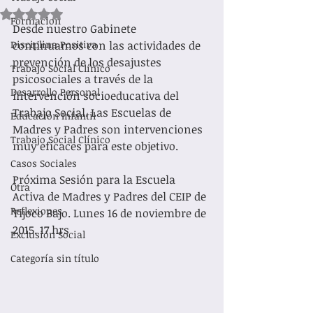
Obtuvo NaN de 5 estrellas.
Formacion
Desde nuestro Gabinete 
Disciplina Positiva
continuamos con las actividades de 
prevención de los desajustes 
Trabajo Social Clínico
psicosociales a través de la 
Desarrollo Personal
intervención socioeducativa del 
Trabajo Social. Las Escuelas de 
Educación Infantil
Madres y Padres son intervenciones 
Trabajo Social Clínico
muy eficaces para este objetivo.  
Casos Sociales
Próxima Sesión para la Escuela 
Otra
Activa de Madres y Padres del CEIP de 
Reflexiones
Tijoco Bajo. Lunes 16 de noviembre de 
2015. 17 hrs 
Exclusión Social
Categoría sin título