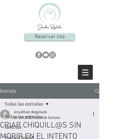
Reservar cita
Entrada
Todas las entradas
Jonathan Regalado
Todas las entradas
29 oct 2015
1 min de lectura
CRIAR CHIQUILL@S SIN
Noticias
MORIR EN EL INTENTO
Trabajo Social