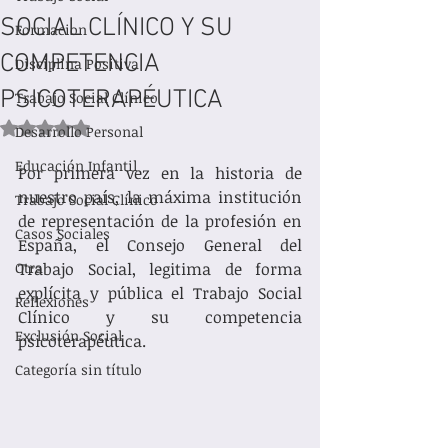
SOCIAL CLÍNICO Y SU
Formacion
COMPETENCIA
Disciplina Positiva
PSICOTERAPÉUTICA
Trabajo Social Clínico
Obtuvo NaN de 5 estrellas.
Desarrollo Personal
Educación Infantil
Por primera vez en la historia de 
nuestro país, la máxima institución 
Trabajo Social Clínico
de representación de la profesión en 
Casos Sociales
España, el Consejo General del 
Otra
Trabajo Social, legitima de forma 
explícita y pública el Trabajo Social 
Reflexiones
Clínico y su competencia 
Exclusión Social
psicoterapéutica. 
Categoría sin título