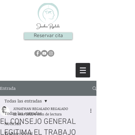
Reservar cita
Entrada
Todas las entradas
JONATHAN REGALADO REGALADO
Todas las entradas
22 mar 2022
6 min de lectura
EL CONSEJO GENERAL
Noticias
LEGITIMA EL TRABAJO
Trabajo Social