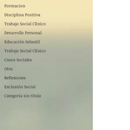
Formacion
Disciplina Positiva
Trabajo Social Clínico
Desarrollo Personal
Educación Infantil
Trabajo Social Clínico
Casos Sociales
Otra
Reflexiones
Exclusión Social
Categoría sin título