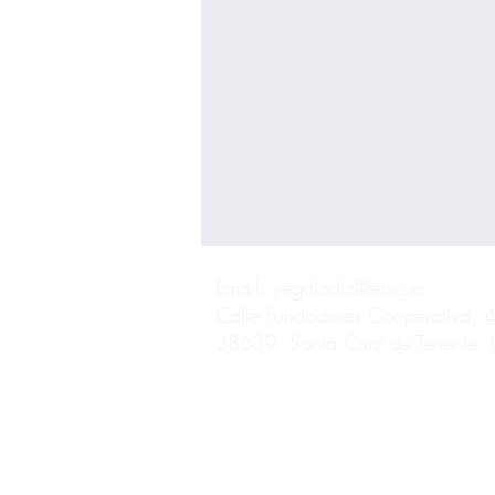
Email:
jregalado@ietsc.es
Calle Fundadores Cooperativa, 4
38639. Santa Cruz de Tenerife.