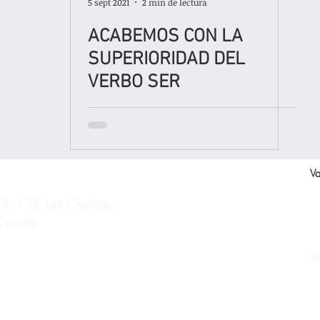
5 sept 2021
2 min de lectura
ACABEMOS CON LA
SUPERIORIDAD DEL
VERBO SER
Va
8. 1ºD. Las Chafiras.
 España
©