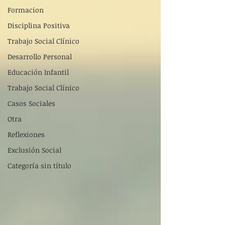
Formacion
Disciplina Positiva
Trabajo Social Clínico
Desarrollo Personal
Educación Infantil
Trabajo Social Clínico
Casos Sociales
Otra
Reflexiones
Exclusión Social
Categoría sin título