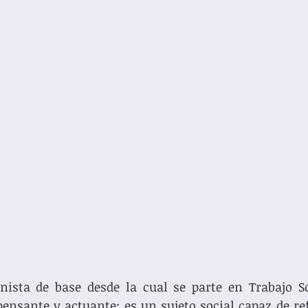
ista de base desde la cual se parte en Trabajo Soc
ensante y actuante; es un sujeto social capaz de ref