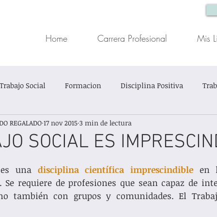
Home
Carrera Profesional
Mis L
Trabajo Social
Formacion
Disciplina Positiva
Trab
DO REGALADO
17 nov 2015
3 min de lectura
ón Infantil
Trabajo Social Clínico
Casos Sociales
JO SOCIAL ES IMPRESCIN
trellas.
in título
 es una 
disciplina científica imprescindible 
en l
. Se requiere de profesiones que sean capaz de inte
ino también con grupos y comunidades. El Trabajo
 