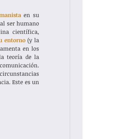
umanista
 en su 
 al ser humano 
na científica, 
su entorno
 (y la 
interacción dinámica entre ambos). Además, nuestra práctica se fundamenta en los 
a teoría de la 
 comunicación. 
ircunstancias 
ia. Este es un 