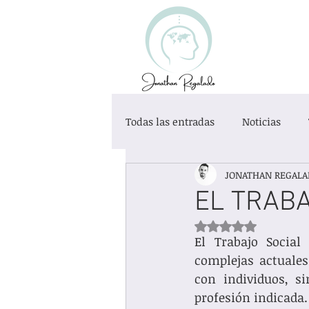
Todas las entradas
Noticias
JONATHAN REGALA
Desarrollo Personal
Educaci
EL TRABA
Obtuvo NaN de 5 es
Exclusión Social
Categoría s
El Trabajo Social
complejas actuales
con individuos, s
profesión indicada. 