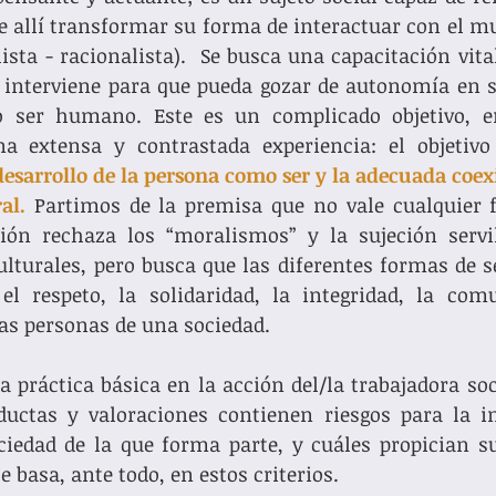
e allí transformar su forma de interactuar con el mu
lista - racionalista).  Se busca una capacitación vita
 interviene para que pueda gozar de autonomía en s
o ser humano. Este es un complicado objetivo, en
 desarrollo de la persona como ser y la adecuada coexi
al.
 Partimos de la premisa que no vale cualquier f
sión rechaza los “moralismos” y la sujeción servil
turales, pero busca que las diferentes formas de se
l respeto, la solidaridad, la integridad, la comu
as personas de una sociedad. 
a práctica básica en la acción del/la trabajadora soci
ductas y valoraciones contienen riesgos para la in
iedad de la que forma parte, y cuáles propician su 
e basa, ante todo, en estos criterios. 