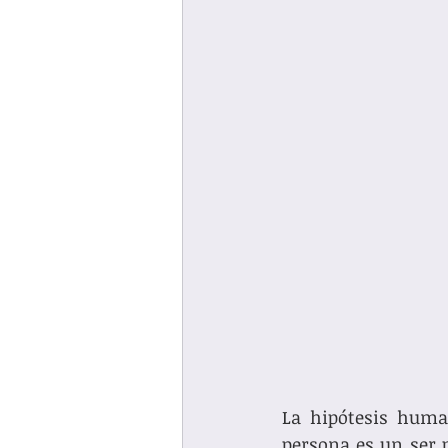
La hipótesis human
persona es un ser p